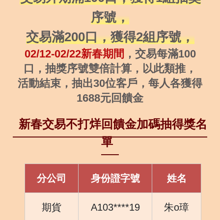
序號，
交易滿200口，獲得2組序號，
02/12-02/22新春期間
，交易每滿100
口，抽獎序號雙倍計算，以此類推，
活動結束，抽出30位客戶，每人各獲得
1688元回饋金
新春交易不打烊回饋金加碼抽得獎名
單
分公司
身份證字號
姓名
期貨
A103****19
朱o璋