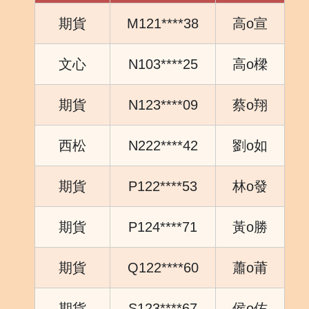
期貨
M121****38
高o宣
文心
N103****25
高o樑
期貨
N123****09
蔡o翔
西松
N222****42
劉o如
期貨
P122****53
林o發
期貨
P124****71
黃o勝
期貨
Q122****60
蕭o莆
期貨
S123****67
侯o佑