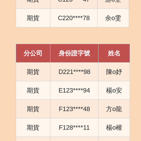
期貨
C220****78
余o雯
分公司
身份證字號
姓名
期貨
D221****98
陳o妤
期貨
E123****94
楊o安
期貨
F123****48
方o龍
期貨
F128****11
楊o權