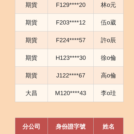
期貨
F129****20
林o元
期貨
F203****12
伍o葳
期貨
F224****57
許o辰
期貨
H123****30
徐o倫
期貨
J122****67
高o倫
大昌
M120****43
李o珪
分公司
身份證字號
姓名