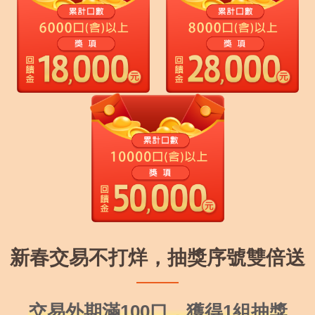
新春交易不打烊，抽獎序號雙倍送
交易外期滿100口，獲得1組抽獎