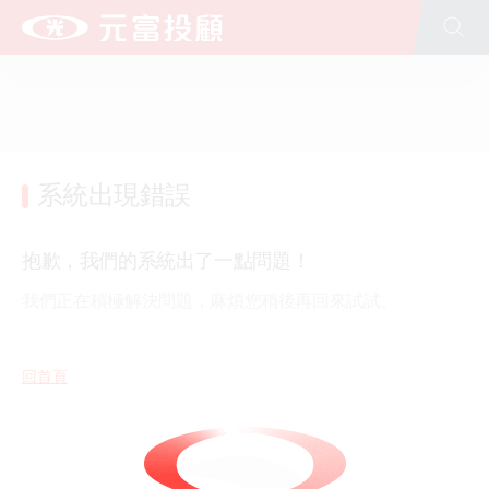
全站搜尋
台新新光金控
台新銀行
台新人壽
台新證券
台新投信
台新大安租賃
文化藝術基金會(股)公司
公益慈善基金會
台新青少年基金會
新光人壽
新光銀行
系統出現錯誤
抱歉，我們的系統出了一點問題！
我們正在積極解決問題，麻煩您稍後再回來試試。
回首頁