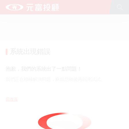
全站搜尋
台新新光金控
台新銀行
台新人壽
台新證券
台新投信
台新大安租賃
文化藝術基金會(股)公司
公益慈善基金會
台新青少年基金會
新光人壽
新光銀行
系統出現錯誤
抱歉，我們的系統出了一點問題！
我們正在積極解決問題，麻煩您稍後再回來試試。
回首頁