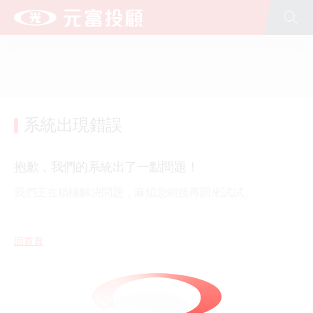
全站搜尋
台新新光金控
台新銀行
台新人壽
台新證券
台新投信
台新大安租賃
文化藝術基金會(股)公司
公益慈善基金會
台新青少年基金會
新光人壽
新光銀行
系統出現錯誤
抱歉，我們的系統出了一點問題！
我們正在積極解決問題，麻煩您稍後再回來試試。
回首頁