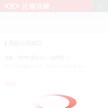
全站搜尋
台新新光金控
台新銀行
台新人壽
台新證券
台新投信
台新大安租賃
文化藝術基金會(股)公司
公益慈善基金會
台新青少年基金會
新光人壽
新光銀行
系統出現錯誤
抱歉，我們的系統出了一點問題！
我們正在積極解決問題，麻煩您稍後再回來試試。
回首頁