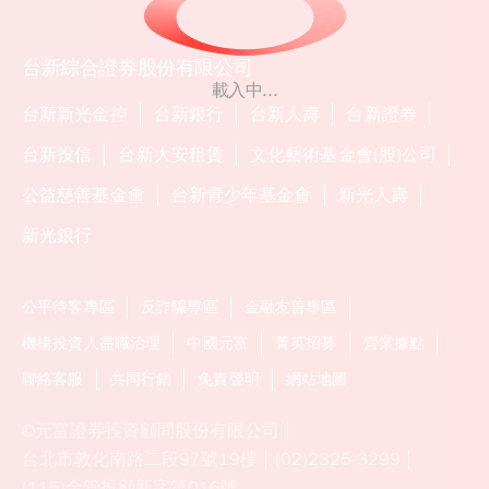
台新綜合證券股份有限公司
載入中...
台新新光金控
台新銀行
台新人壽
台新證券
台新投信
台新大安租賃
文化藝術基金會(股)公司
公益慈善基金會
台新青少年基金會
新光人壽
新光銀行
公平待客專區
反詐騙專區
金融友善專區
機構投資人盡職治理
中國元富
菁英招募
營業據點
聯絡客服
共同行銷
免責聲明
網站地圖
©元富證券投資顧問股份有限公司
台北市敦化南路二段97號19樓
(02)2325-3299
(115)金管投顧新字第016號