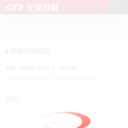
全站搜尋
台新新光金控
台新銀行
台新人壽
台新證券
台新投信
台新大安租賃
文化藝術基金會(股)公司
公益慈善基金會
台新青少年基金會
新光人壽
新光銀行
系統出現錯誤
抱歉，我們的系統出了一點問題！
我們正在積極解決問題，麻煩您稍後再回來試試。
回首頁