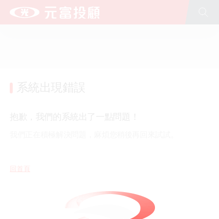
全站搜尋
台新新光金控
台新銀行
台新人壽
台新證券
台新投信
台新大安租賃
文化藝術基金會(股)公司
公益慈善基金會
台新青少年基金會
新光人壽
新光銀行
系統出現錯誤
抱歉，我們的系統出了一點問題！
我們正在積極解決問題，麻煩您稍後再回來試試。
回首頁