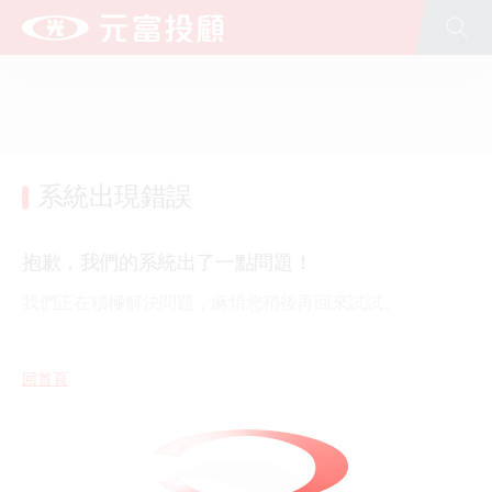
全站搜尋
台新新光金控
台新銀行
台新人壽
台新證券
台新投信
台新大安租賃
文化藝術基金會(股)公司
公益慈善基金會
台新青少年基金會
新光人壽
新光銀行
系統出現錯誤
抱歉，我們的系統出了一點問題！
我們正在積極解決問題，麻煩您稍後再回來試試。
回首頁