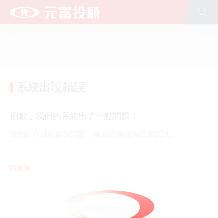
全站搜尋
台新新光金控
台新銀行
台新人壽
台新證券
台新投信
台新大安租賃
文化藝術基金會(股)公司
公益慈善基金會
台新青少年基金會
新光人壽
新光銀行
系統出現錯誤
抱歉，我們的系統出了一點問題！
我們正在積極解決問題，麻煩您稍後再回來試試。
回首頁