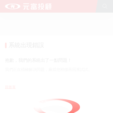
全站搜尋
台新新光金控
台新銀行
台新人壽
台新證券
台新投信
台新大安租賃
文化藝術基金會(股)公司
公益慈善基金會
台新青少年基金會
新光人壽
新光銀行
系統出現錯誤
抱歉，我們的系統出了一點問題！
我們正在積極解決問題，麻煩您稍後再回來試試。
回首頁